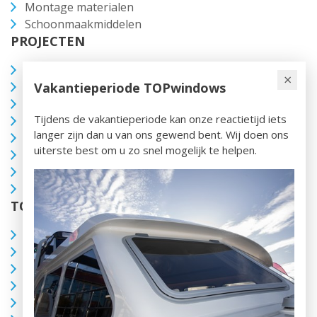
Montage materialen
Schoonmaakmiddelen
PROJECTEN
Linssen Grand Sturdy 430 AC
×
Rondvaartboten Lovers
Vakantieperiode TOPwindows
Spiegelkotter
Tijdens de vakantieperiode kan onze reactietijd iets
Funcraft
langer zijn dan u van ons gewend bent. Wij doen ons
Brandsma Vlet
uiterste best om u zo snel mogelijk te helpen.
De Aquacraft 1500
Woonschip
Hotel boot, Noord Frankrijk
TOPWINDOWS
Contact
Onze werkwijze
Vacatures
Dealers
Blogs en nieuws