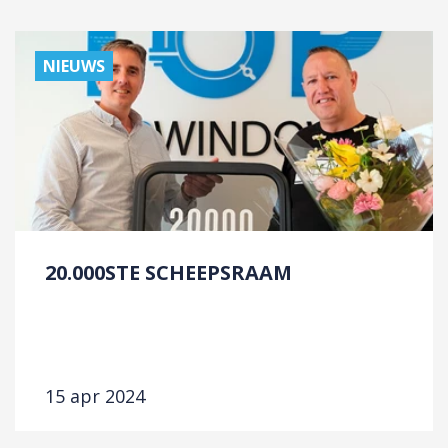
NIEUWS
HOGERE VRAAG LEIDT TIJDELIJK TOT
LANGERE LEVERTIJDEN
Door de drukte van de afgelopen periode kunnen
de levertijden tijdelijk iets oplopen. We werken
hard om alles zo snel mogelijk te verwerken en
20.000STE SCHEEPSRAAM
waarderen uw geduld. Neem gerust contact met
ons op voor meer informatie over uw bestelling.
Lees meer
15 apr 2024