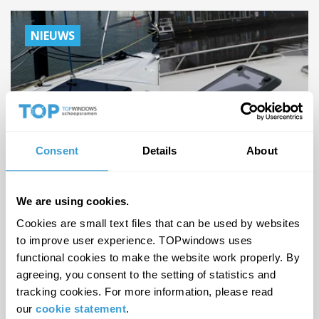
NIEUWS
20.000STE SCHEEPSRAAM
Consent
Details
About
Het 20.000ste scheepsraam met condensvrij
WERELDPRIMEUR: CONDENSVRIJ
profiel is gereed!
DEKLUIKEN
We are using cookies.
Cookies are small text files that can be used by websites
Lees meer
to improve user experience. TOPwindows uses
functional cookies to make the website work properly. By
01 feb 2024
Folkert Roest |
agreeing, you consent to the setting of statistics and
tracking cookies. For more information, please read
our
cookie statement
.