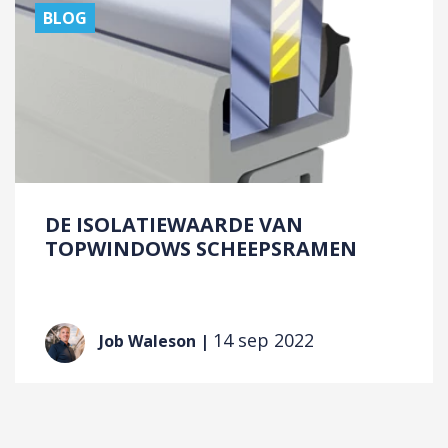
BLOG
TOPWINDOWS ONDERNEEMT
DUURZAAM
Onze bijdrage aan een beter milieu.
DE ISOLATIEWAARDE VAN
TOPWINDOWS SCHEEPSRAMEN
Lees meer
14 sep 2022
Job Waleson |