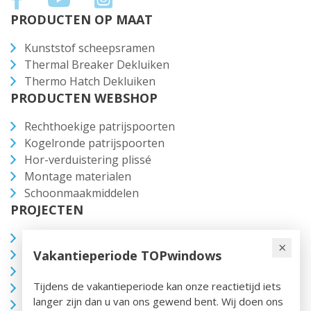
PRODUCTEN OP MAAT
Kunststof scheepsramen
Thermal Breaker Dekluiken
Thermo Hatch Dekluiken
PRODUCTEN WEBSHOP
Rechthoekige patrijspoorten
Kogelronde patrijspoorten
Hor-verduistering plissé
Montage materialen
Schoonmaakmiddelen
PROJECTEN
Linssen Grand Sturdy 430 AC
×
Vakantieperiode TOPwindows
Rondvaartboten Lovers
Spiegelkotter
Tijdens de vakantieperiode kan onze reactietijd iets
Funcraft
langer zijn dan u van ons gewend bent. Wij doen ons
Brandsma Vlet